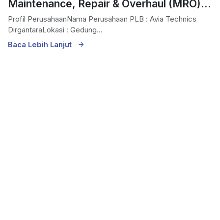
Maintenance, Repair & Overhaul (MRO)
Aviasi
Profil PerusahaanNama Perusahaan PLB : Avia Technics
DirgantaraLokasi : Gedung...
Baca Lebih Lanjut