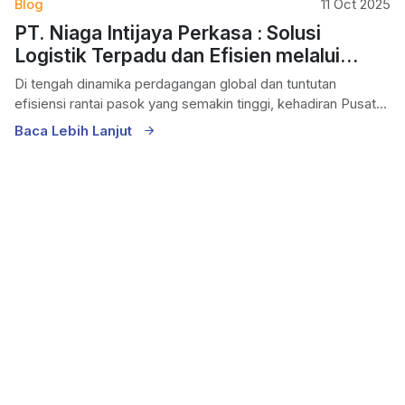
Blog
11 Oct 2025
PT. Niaga Intijaya Perkasa : Solusi
Logistik Terpadu dan Efisien melalui
Pusat Logistik Berikat (PLB)
Di tengah dinamika perdagangan global dan tuntutan
efisiensi rantai pasok yang semakin tinggi, kehadiran Pusat...
Baca Lebih Lanjut