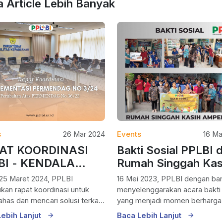
 Article Lebih Banyak
s
26 Mar 2024
Events
16 M
AT KOORDINASI
Bakti Sosial PPLBI d
BI - KENDALA
Rumah Singgah Kas
LEMENTASI
Ampera
 25 Maret 2024, PPLBI
16 Mei 2023, PPLBI dengan bangga
MENDAG NO 3/24
kan rapat koordinasi untuk
menyelenggarakan acara bakti 
UBAHAN ATAS
as dan mencari solusi terkait
yang menjadi momen berharga
a implementasi...
anggota kami...
MENDAG NO 36/23
Lebih Lanjut
Baca Lebih Lanjut