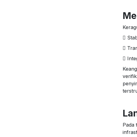
Men
Kerag
 Stab
 Tra
 Int
Keang
verif
penyi
terstr
La
Pada 
infras