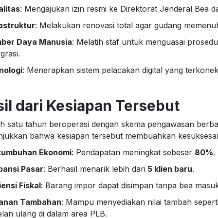
alitas
: Mengajukan izin resmi ke Direktorat Jenderal Bea d
astruktur
: Melakukan renovasi total agar gudang memenuhi 
ber Daya Manusia
: Melatih staf untuk menguasai prosedu
egrasi.
nologi
: Menerapkan sistem pelacakan digital yang terkone
il dari Kesiapan Tersebut
ah satu tahun beroperasi dengan skema pengawasan berbas
jukkan bahwa kesiapan tersebut membuahkan kesuksesan 
tumbuhan Ekonomi
: Pendapatan meningkat sebesar
80%
.
pansi Pasar
: Berhasil menarik lebih dari
5 klien baru
.
iensi Fiskal
: Barang impor dapat disimpan tanpa bea mas
anan Tambahan
: Mampu menyediakan nilai tambah sepert
elan ulang di dalam area PLB.