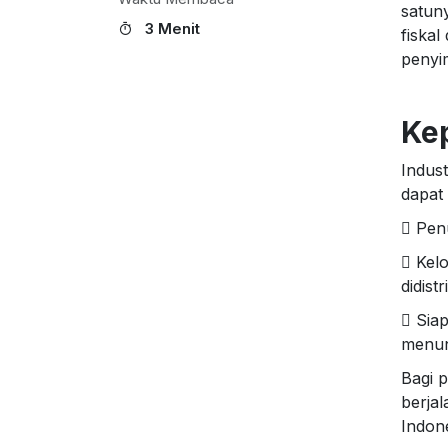
satun
3 Menit
fiska
penyi
Kep
Indust
dapat 
 Pen
 Kel
didist
 Sia
menun
Bagi p
berjal
Indone