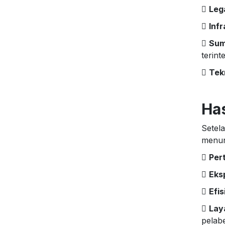

Leg

Infr

Sum
terint

Tek
Has
Setel
menun

Per

Eks

Efis

Lay
pelab