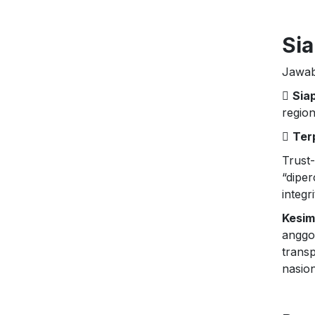
Sia
Jawab

Sia
region

Ter
Trust
“diper
integr
Kesim
anggo
trans
nasion