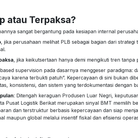
p atau Terpaksa?
annya sangat bergantung pada kesiapan internal perusah
p
, jika perusahaan melihat PLB sebagai bagian dari strategi 
al.
paksa
, jika keikutsertaan hanya demi mengikuti tren tanpa 
-based supervision pada dasarnya menggeser paradigma: dari
caya karena terbukti patuh”. Kepercayaan di sini bukan dib
itas, konsistensi, dan sistem yang terdokumentasi dengan ba
pulan
: Ditengah keraguan Produsen Luar Negri, keputusa
ta Pusat Logistik Berikat merupakan sinyal BMT memilih be
paran dan terstruktur berbasis kepercayaan dan siap menj
al maupun global melalui insentif fiskal dan efisiensi operas