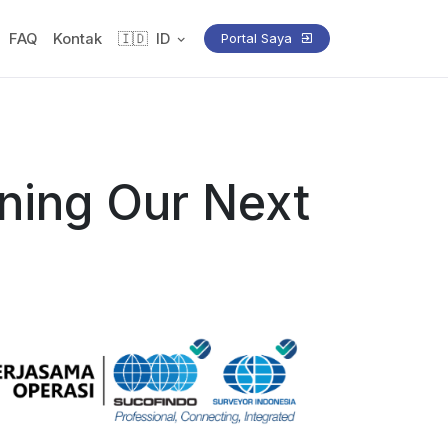
FAQ
Kontak
🇮🇩
ID
Portal Saya
ning Our Next