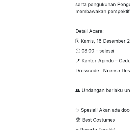
serta pengukuhan Pengu
membawakan perspektif t
Detail Acara:
🗓 Kamis, 18 Desember 
🕛 08.00 – selesai
📍 Kantor Apindo – Gedun
Dresscode : Nuansa Des
👥 Undangan berlaku un
✨ Spesial! Akan ada doo
🏆 Best Costumes
⭐ Peserta Teraktif