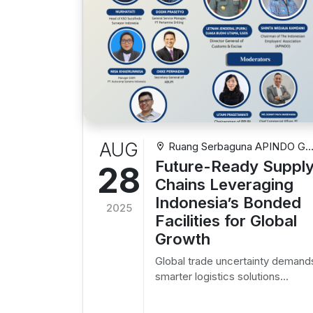
AUG
Ruang Serbaguna APINDO Gd
Permata Kuningan Lt. 10 Jl.
Future-Ready Suppl
28
Kuningan Mulia Kav. 9C, Setiabudi
Chains Leveraging
Jakarta Selatan
Indonesia’s Bonded
2025
Facilities for Global
Growth
Global trade uncertainty demand
smarter logistics solutions...