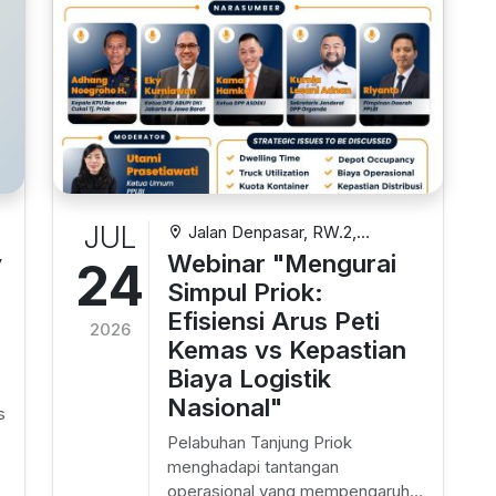
JUL
.
Jalan Denpasar, RW.2,
Cilincing, North Jakarta City,
y
Webinar "Mengurai
24
,
Jakarta, Indonesia
Simpul Priok:
Efisiensi Arus Peti
2026
Kemas vs Kepastian
Biaya Logistik
Nasional"
s
Pelabuhan Tanjung Priok
menghadapi tantangan
operasional yang mempengaruhi