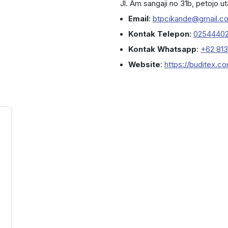
Jl. Am sangaji no 31b, petojo ut
Email
:
btpcikande@gmail.c
Kontak Telepon
:
0254440
Kontak Whatsapp
:
+62 81
Website
:
https://buditex.c