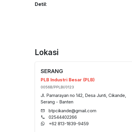
Detil
:
Lokasi
SERANG
PLB Industri Besar (PLB)
0056B/PPLBI/0123
Jl. Pamarayan no 142, Desa Junti, Cikande,
Serang - Banten
btpcikande@gmail.com
02544402266
+62 813-1839-9459