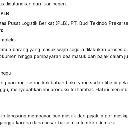
 didatangkan dari luar negeri.
 PLB
s Pusat Logistik Berikat (PLB), PT. Budi Texindo Prakar
h:
ompleks
semua barang yang masuk wajib segera dilakukan proses c
an dokumen hingga pembayaran bea masuk dan pajak dalam j
unggu
ang panjang, sering kali bahan baku yang sudah tiba di pel
gu, menyebabkan lini produksi terhambat. Hal ini menimbul
ajib langsung membayar bea masuk dan pajak impor meski
ganggu karena dana besar harus dikeluarkan di muka.