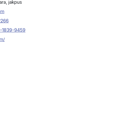
ara, jakpus
om
2266
3-1839-9459
om/