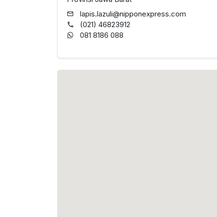
lapis.lazuli@nipponexpress.com
(021) 46823912
081 8186 088