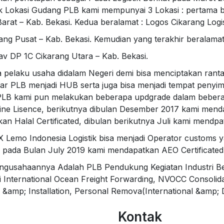
k Lokasi Gudang PLB kami mempunyai 3 Lokasi : pertama bera
rat – Kab. Bekasi. Kedua beralamat : Logos Cikarang Logi
rang Pusat – Kab. Bekasi. Kemudian yang terakhir beralama
av DP 1C Cikarang Utara – Kab. Bekasi.
pelaku usaha didalam Negeri demi bisa menciptakan rantai 
ar PLB menjadi HUB serta juga bisa menjadi tempat peny
 PLB kami pun melakukan beberapa updgrade dalam beberap
ine Lisence, berikutnya dibulan Desember 2017 kami menda
an Halal Certificated, dibulan berikutnya Juli kami mendp
NX Lemo Indonesia Logistik bisa menjadi Operator customs 
ka pada Bulan July 2019 kami mendapatkan AEO Certificated
ngusahaannya Adalah PLB Pendukung Kegiatan Industri Bes
i International Ocean Freight Forwarding, NVOCC Consolid
 &amp; Installation, Personal Remova(International &amp; 
Kontak