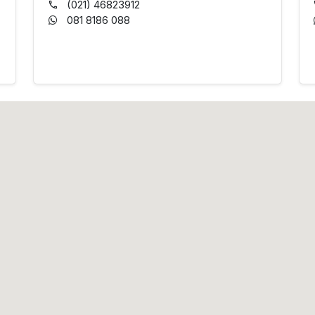
(021) 46823912
081 8186 088