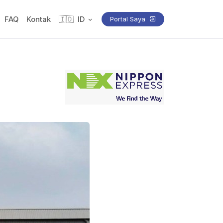
FAQ
Kontak
🇮🇩
ID
Portal Saya