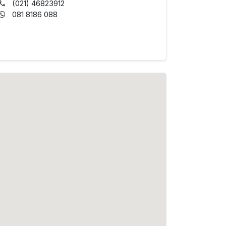
(021) 46823912
081 8186 088