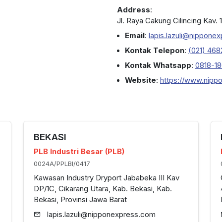
Address
:
Jl. Raya Cakung Cilincing Kav.
Email
:
lapis.lazuli@nippone
Kontak Telepon
:
(021) 468
Kontak Whatsapp
:
0818-1
Website
:
https://www.nippo
BEKASI
PLB Industri Besar (PLB)
0024A/PPLBI/0417
Kawasan Industry Dryport Jababeka III Kav
DP/1C, Cikarang Utara, Kab. Bekasi, Kab.
Bekasi, Provinsi Jawa Barat
lapis.lazuli@nipponexpress.com