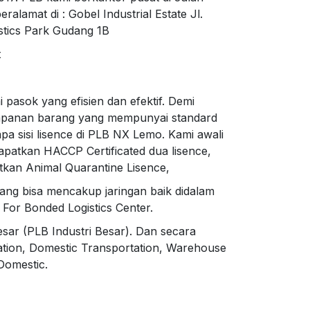
lamat di : Gobel Industrial Estate Jl.
stics Park Gudang 1B
t
pasok yang efisien dan efektif. Demi
impanan barang yang mempunyai standard
a sisi lisence di PLB NX Lemo. Kami awali
patkan HACCP Certificated dua lisence,
atkan Animal Quarantine Lisence,
yang bisa mencakup jaringan baik didalam
 For Bonded Logistics Center.
ar (PLB Industri Besar). Dan secara
ation, Domestic Transportation, Warehouse
Domestic.